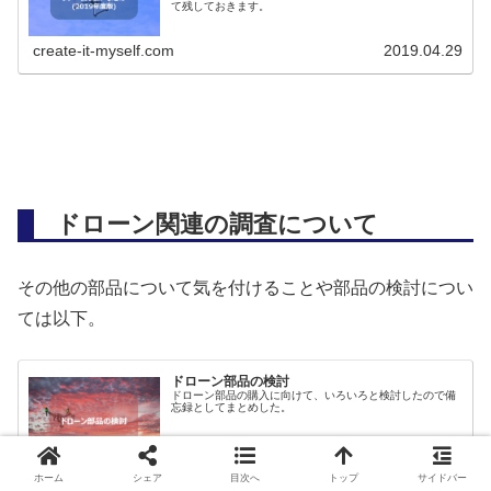
て残しておきます。
create-it-myself.com
2019.04.29
ドローン関連の調査について
その他の部品について気を付けることや部品の検討につい
ては以下。
ドローン部品の検討
ドローン部品の購入に向けて、いろいろと検討したので備
忘録としてまとめした。
create-it-myself.com
2019.03.28
ホーム
シェア
目次へ
トップ
サイドバー