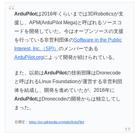
ArduPilot
は2016年くらいまでは3DRoboticsが支
援し、APM(ArduPilot Mega)と呼ばれるソースコ
ードを開発していた。今はオープンソースの支援
を行っている非営利団体の
Software in the Public
Interest, Inc.（SPI）
のメンバーである
ArduPilot.org
によって開発が続けられている。
また、以前は
ArduPilot
の技術部隊はDronecode
と呼ばれるLinux Foundationが運営する非営利団
体を結成し、開発を進めていたが、2016年に
ArduPilot
はDronecodeの開発からは独立してし
まった。
引用元：
https://en.wikipedia.org/wiki/ArduPilot