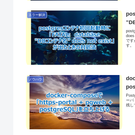
po
エラー解決
"D
postg
do
です
す。
doc
ノウハウ
po
Pos
ーバ
残し