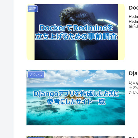
Do
調査
Re
Re
備忘
D
ノウハウ
Dj
るの
たい