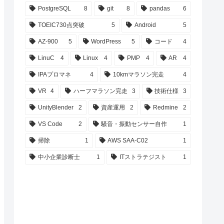
PostgreSQL
8
git
8
pandas
6
TOEIC730点突破
5
Android
5
AZ-900
5
WordPress
5
コード
4
LinuC
4
Linux
4
PMP
4
AR
4
IPAプロマネ
4
10kmマラソン完走
4
VR
4
ハーフマラソン完走
3
技術仕様
3
UnityBlender
2
資産運用
2
Redmine
2
VS Code
2
騒音・振動センサー自作
1
掃除
1
AWS SAA-C02
1
中小企業診断士
1
ITストラテジスト
1