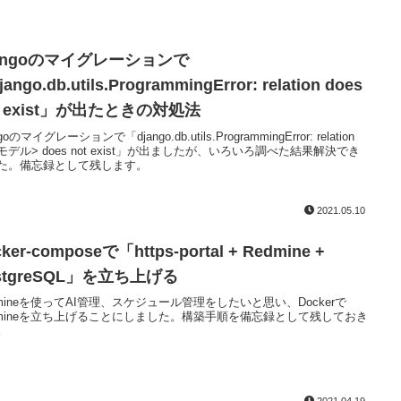
jangoのマイグレーションで
ango.db.utils.ProgrammingError: relation
does
t exist」が出たときの対処法
goのマイグレーションで「django.db.utils.ProgrammingError: relation
Bモデル> does not exist」が出ましたが、いろいろ調べた結果解決でき
た。備忘録として残します。
2021.05.10
ker-composeで「https-portal + Redmine +
stgreSQL」を立ち上げる
dmineを使ってAI管理、スケジュール管理をしたいと思い、Dockerで
dmineを立ち上げることにしました。構築手順を備忘録として残しておき
。