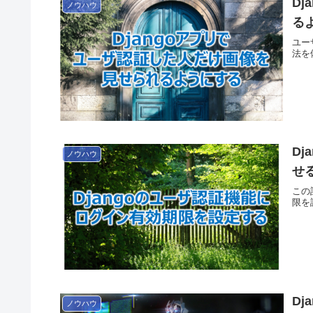
D
ノウハウ
る
ユー
法を
D
ノウハウ
せ
この
限を
D
ノウハウ