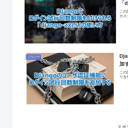
「d
この
カス
D
ノウハウ
加
この
リを
スポ