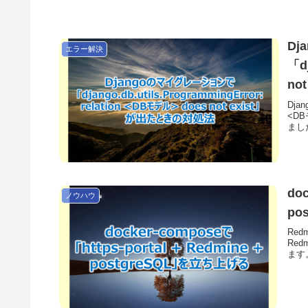
D
エラー解決
「dj
no
Djan
<D
まし
doc
ノウハウ
po
Re
Re
ます