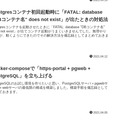
2021.04.19
stgresコンテナ初回起動時に「FATAL: database
Bコンテナ名" does not exist」が出たときの対処法
resコンテナを起動させたときに「FATAL: database "DBコンテナ名"
es not exist」が出てコンテナ起動がうまくいきませんでした。無理やり
が、動くようにできたのでその解決方法を備忘録としてまとめておきま
2021.04.12
ker-composeで「https-portal + pgweb +
stgreSQL」を立ち上げる
tgreSQLのお試し環境を作りたいと思い、PostgreSQLサーバ＋pgwebサ
＋webサーバの最低限の構成を構築しました。構築手順を備忘録として
ておきます。
2021.04.05