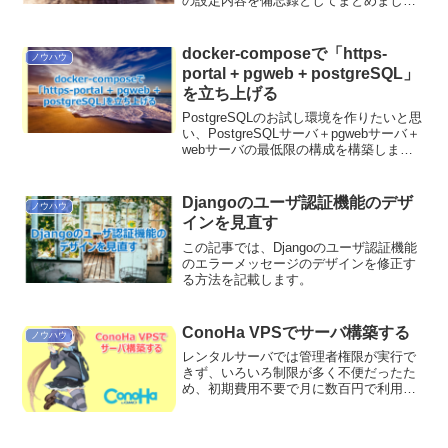
の設定内容を備忘録としてまとめまし
た。
docker-composeで「https-
ノウハウ
portal + pgweb + postgreSQL」
を立ち上げる
PostgreSQLのお試し環境を作りたいと思
い、PostgreSQLサーバ＋pgwebサーバ＋
webサーバの最低限の構成を構築しまし
た。構築手順を備忘録として残しておき
ます。
Djangoのユーザ認証機能のデザ
ノウハウ
インを見直す
この記事では、Djangoのユーザ認証機能
のエラーメッセージのデザインを修正す
る方法を記載します。
ConoHa VPSでサーバ構築する
ノウハウ
レンタルサーバでは管理者権限が実行で
きず、いろいろ制限が多く不便だったた
め、初期費用不要で月に数百円で利用で
きるConoHa VPSを契約することにしま
した。※VPSとは「Virtual Private
Server」の略で、仮想専用サーバ...