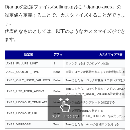
Djangoの設定ファイル(settings.py)に「django-axes」の
設定値を定義することで、カスタマイズすることができま
す。
代表的なものとしては、以下のようなカスタマイズができ
ます。
設定値
デフォ
カスタマイズ内容
AXES_FAILURE_LIMIT
3
ロックされるまでのログイン回数
AXES_COOLOFF_TIME
None
自動でロックが解除されるまでの時間(単位は時間
AXES_ONLY_USER_FAILURES
False
Trueにしたら、ロック対象をIPアドレスではな
Trueにしたら、ロック対象をIPアドレスorユー
AXES_USE_USER_AGENT
False
(AXES_ONLY_USER_FAILURES設定時は無効化
AXES_LOCKOUT_TEMPLATE
None
ロック画面のテンプレートを指定する
ロック画面のURLを指定する
AXES_LOCKOUT_URL
None
(AXES_LOCKOUT_TEMPLATEを設定したら
スクロールできます
AXES_VERBOSE
True
Trueにしたら、Axesの詳細ログを見れる