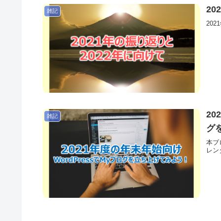
2
雑記
20
20
雑記
グ
本ブ
レン