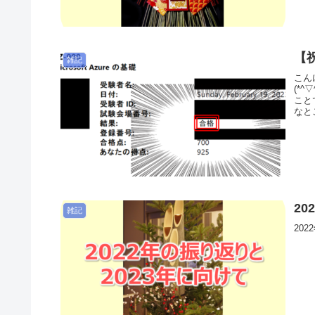
【
雑記
こん
(*
こと
なとこ
2
雑記
20