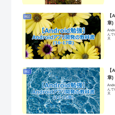
【A
雑記
章)
And
んで
天 【
【A
雑記
章)
And
んで
天 【