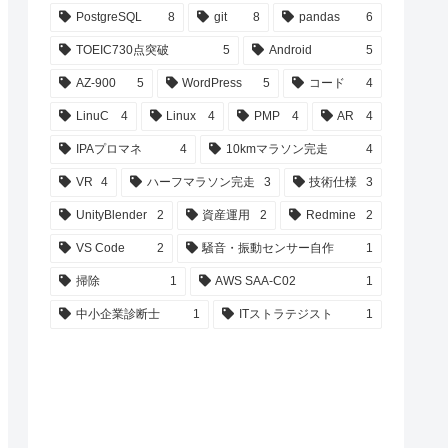
PostgreSQL
8
git
8
pandas
6
TOEIC730点突破
5
Android
5
AZ-900
5
WordPress
5
コード
4
LinuC
4
Linux
4
PMP
4
AR
4
IPAプロマネ
4
10kmマラソン完走
4
VR
4
ハーフマラソン完走
3
技術仕様
3
UnityBlender
2
資産運用
2
Redmine
2
VS Code
2
騒音・振動センサー自作
1
掃除
1
AWS SAA-C02
1
中小企業診断士
1
ITストラテジスト
1