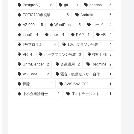
PostgreSQL
8
git
8
pandas
6
TOEIC730点突破
5
Android
5
AZ-900
5
WordPress
5
コード
4
LinuC
4
Linux
4
PMP
4
AR
4
IPAプロマネ
4
10kmマラソン完走
4
VR
4
ハーフマラソン完走
3
技術仕様
3
UnityBlender
2
資産運用
2
Redmine
2
VS Code
2
騒音・振動センサー自作
1
掃除
1
AWS SAA-C02
1
中小企業診断士
1
ITストラテジスト
1