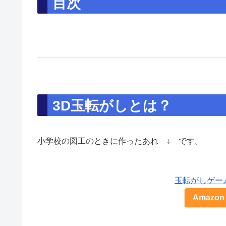
目次
3D玉転がしとは？
小学校の図工のときに作ったあれ ↓ です。
玉転がしゲー
Amazon