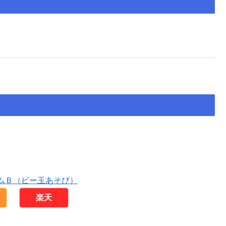
ムＢ（ビー玉あそび）
楽天