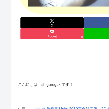
X
Pocket
0
こんにちは、shiguregakiです！
先日、「
Unityの教科書 Unity 2019完全対応