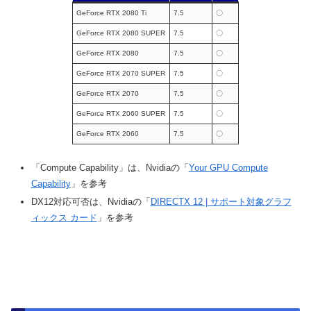
GeForce RTX 2080 Ti
7.5
〇
GeForce RTX 2080 SUPER
7.5
〇
GeForce RTX 2080
7.5
〇
GeForce RTX 2070 SUPER
7.5
〇
GeForce RTX 2070
7.5
〇
GeForce RTX 2060 SUPER
7.5
〇
GeForce RTX 2060
7.5
〇
「Compute Capability」は、Nvidiaの「
Your GPU Compute
Capability
」を参考
DX12対応可否は、Nvidiaの「
DIRECTX 12 | サポート対象グラフ
ィックス カード
」を参考