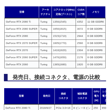
アーキ
コアクロック
[MHz]
CUDA
型番
メモリ
テクチャ
定格(ブースト)
コア数
GeForce RTX 2080 Ti
Turing
1350(1545)
4352
11 GB GDDR6
GeForce RTX 2080 SUPER
Turing
1650(1815)
3072
8 GB GDDR6
GeForce RTX 2080
Turing
1515(1710)
2944
8 GB GDDR6
GeForce RTX 2070 SUPER
Turing
1605(1770)
2560
8 GB GDDR6
GeForce RTX 2070
Turing
1410(1620)
2304
8 GB GDDR6
GeForce RTX 2060 SUPER
Turing
1470(1650)
2176
8 GB GDDR6
GeForce RTX 2060
Turing
1365(1680)
1920
6 GB GDDR6
発売日、接続コネクタ、電源の比較
GPU
システ
接続
補助電源
型番
発売日
電力
電力要
コネクタ
コネクタ
[W]
[W]
GeForce RTX 2080 Ti
2018/9/27
PCIe 3.0×16
8 ピン + 8 ピン
250
650