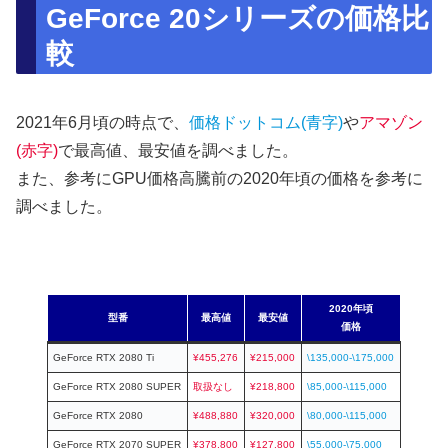
GeForce 20シリーズの価格比
較
2021年6月頃の時点で、
価格ドットコム(青字)
や
アマゾン
(赤字)
で最高値、最安値を調べました。
また、参考にGPU価格高騰前の2020年頃の価格を参考に
調べました。
2020年頃
型番
最高値
最安値
価格
GeForce RTX 2080 Ti
¥455,276
¥215,000
\135,000-\175,000
GeForce RTX 2080 SUPER
取扱なし
¥218,800
\8
5
,000-\115,000
GeForce RTX 2080
¥488,880
¥320,000
\80,000-\115,000
GeForce RTX 2070 SUPER
¥378,800
¥127,800
\55,000-\75,000