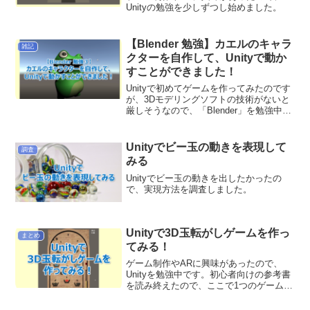
Unityの勉強を少しずつし始めました。
【Blender 勉強】カエルのキャラ
雑記
クターを自作して、Unityで動か
すことができました！
Unityで初めてゲームを作ってみたのです
が、3Dモデリングソフトの技術がないと
厳しそうなので、「Blender」を勉強中で
す！
Unityでビー玉の動きを表現して
調査
みる
Unityでビー玉の動きを出したかったの
で、実現方法を調査しました。
Unityで3D玉転がしゲームを作っ
まとめ
てみる！
ゲーム制作やARに興味があったので、
Unityを勉強中です。初心者向けの参考書
を読み終えたので、ここで1つのゲームを
一から作ってみようと思い、「3D玉転が
し」ゲームを作ることに決めました！