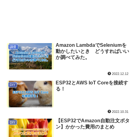
Amazon LambdaでSeleniumを
調査
動かしたいとき どうすればいい
か調べてみた。
2022.12.12
ESP32とAWS IoT Coreを接続す
DIY
る！
2022.10.31
【ESP32でAmazon自動注文ボタ
DIY
ン】かかった費用のまとめ