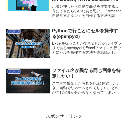
成の費用検討
ボタン押したら自動で商品を注文するよ
うにできたらいいなあと思い、「Amazon
自動注文ボタン」を自作する方法を調べ
ました。本ブログでは、「AWS IoT 1-
Clickボタン(AWS の Seeed IoT Button)
+AWS Lambda」で作った場合の費用を
Pythonで行ごとにセルを操作す
ノウハウ
検討します。
る(openpyxl)
Excelを扱うことができるPythonライブラ
リであるopenpyxlでExcelファイルの行ご
とにセルを操作する方法を備忘録として
残しておきます。
ファイル名が異なる同じ画像を特
ノウハウ
定したい！
スマホで撮影した写真をPCに保管したと
き、自動でリネームされてしまい、どれ
が同じ写真か分からなくなってしまいま
した。。。そのため、同じ画像を特定す
るツールをPythonで作りました。Python
さえPCに入っていれば簡単に利用できま
すので、...
スポンサーリンク