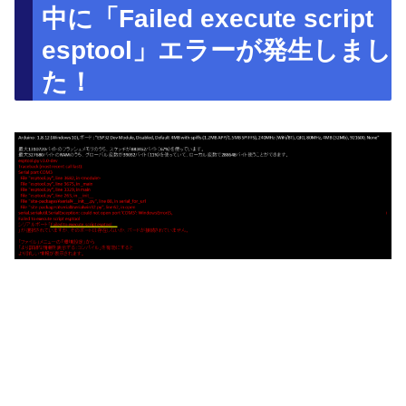
中に「Failed execute script
esptool」エラーが発生しまし
た！