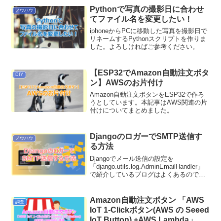
Pythonで写真の撮影日に合わせ
ノウハウ
てファイル名を変更したい！
iphoneからPCに移動した写真を撮影日で
リネームするPythonスクリプトを作りま
した。よろしければご参考ください。
【ESP32でAmazon自動注文ボタ
DIY
ン】AWSのお片付け
Amazon自動注文ボタンをESP32で作ろ
うとしています。本記事はAWS関連の片
付けについてまとめました。
DjangoのロガーでSMTP送信す
ノウハウ
る方法
Djangoでメール送信の設定を
「django.utils.log.AdminEmailHandler」
で紹介しているブログはよくあるのです
が、「logging.handlers.SMTPHandler」
で設定しているブログがなかったため、
公式サイトを調べながら設定しました。
Amazon自動注文ボタン 「AWS
調査
IoT 1-Clickボタン(AWS の Seeed
IoT Button) +AWS Lambda」構