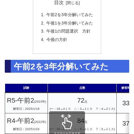
目次
午前2を3年分解いてみた
午後1を3年分解いてみた
午後1の問題選択 方針
今後の方針
午前2を3年分解いてみた
試験
点数
解答時
R5-午前2
72
33
(2023年)
点
分
解答日：2025/1/18
(ー：18→4ミス △：3→1ミス ？：4→2ミス)
R4-午前2
84
37
(2022年)
点
分
解答日：2025/1/24
(ー：15→2ミス △：5→1ミス ？：5→1ミス)
スクロールできます