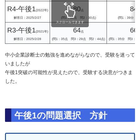
R4-
午後
1
80
84
(2022年)
点
解答日：2025/2/27
(問1：50点 問2：30点)
(問1：39分 問
スクロールできます
R3-
午後
1
64
66
(2021年)
点
解答日：2025/2/28
(問1：35点 問3：29点 問2：44点)
(問1：35分 問3：31
中小企業診断士の勉強を進めながらなので、受験を迷って
いましたが
午後1突破の可能性が見えたので、受験する決意がつきま
した。
午後1の問題選択 方針